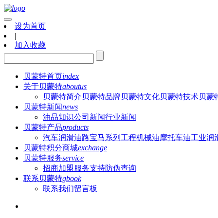
设为首页
|
加入收藏
贝蒙特首页
index
关于贝蒙特
aboutus
贝蒙特简介
贝蒙特品牌
贝蒙特文化
贝蒙特技术
贝蒙
贝蒙特新闻
news
油品知识
公司新闻
行业新闻
贝蒙特产品
products
汽车润滑油
路宝马系列
工程机械油
摩托车油
工业润
贝蒙特积分商城
exchange
贝蒙特服务
service
招商加盟
服务支持
防伪查询
联系贝蒙特
gbook
联系我们
留言板